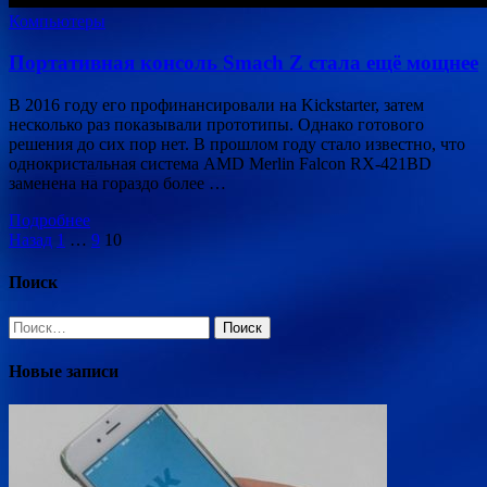
Компьютеры
Портативная консоль Smach Z стала ещё мощнее
В 2016 году его профинансировали на Kickstarter, затем
несколько раз показывали прототипы. Однако готового
решения до сих пор нет. В прошлом году стало известно, что
однокристальная система AMD Merlin Falcon RX-421BD
заменена на гораздо более …
Подробнее
Пагинация
Назад
1
…
9
10
записей
Поиск
Найти:
Новые записи