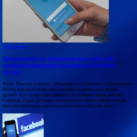
Технологии
Программист из Архангельска создал бот,
который показывает сидящих на Pornhub
друзей
Фото: News.ru Соцсеть «ВКонтакте» обзавелась самопальным
ботом, который позволяет увидеть сидящих на Pornhub
друзей. Его создал программист из Архангельска Даниил
Суворов. Один из самых популярных порно-сайтов в мире
ввел авторизацию для пользователей из России через