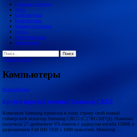
Главная страница
Авто
Кибернетика
Компьютеры
Машиностроение
Наука
Робототехника
Технологии
Найти:
Главное меню
Компьютеры
Компьютеры
Крутой игровой монитор Samsung CRG5
Компания Samsung привезла в нашу страну свой новый
геймерский монитор Samsung CRG5 (C27RG50FQI). Новинка
получила 27-дюймовую VA-панель с радиусом изгиба 1500R и
разрешением Full HD 1920 х 1080 пикселей. Монитор …