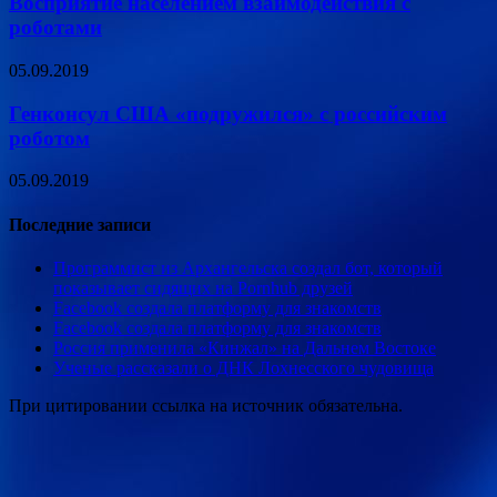
Восприятие населением взаимодействия с
роботами
05.09.2019
Генконсул США «подружился» с российским
роботом
05.09.2019
Последние записи
Программист из Архангельска создал бот, который
показывает сидящих на Pornhub друзей
Facebook создала платформу для знакомств
Facebook создала платформу для знакомств
Россия применила «Кинжал» на Дальнем Востоке
Ученые рассказали о ДНК Лохнесского чудовища
При цитировании ссылка на источник обязательна.