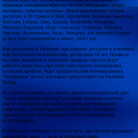
значимые отношения через то, что вас объединяет: общие
интересы, события, группы». Новое приложение сегодня
доступно в 20 странах (США, Аргентина, Боливия, Бразилия,
Вьетнам, Гайана, Лаос, Канада, Колумбия, Малайзия,
Мексика, Парагвай, Перу, Сингапур, Суринам, Тайланд,
Уругвай, Филиппины, Чили, Эквадор), для жителей Европы
услуга будет подключена к началу 2020 года.
Как рассказали в Facebook, приложение доступно в новейшей
версии соцсети пользователям, достигшим 18 лет. Профиль
на сайте знакомств и основной профиль соцсети будут
работать раздельно, при этом сама соцсеть, основываясь
на вашем профиле, будет предлагать вам потенциальных
"половинок" из тех, кто также присутствуют на Facebook
Dating.
В соцсети отмечают, что анализ данных пользователей дает
"более правдивую картину" о каждом человеке, поэтому
еще до знакомства вы сможете узнать потенциального
избранника. Помимо данных из Facebook, платформа
знакомств будет интегрировать посты пользователей
из их Instagram.
В компании уточняют, что после того, как система предложит
кандидатов, далее — дело за пользователями.