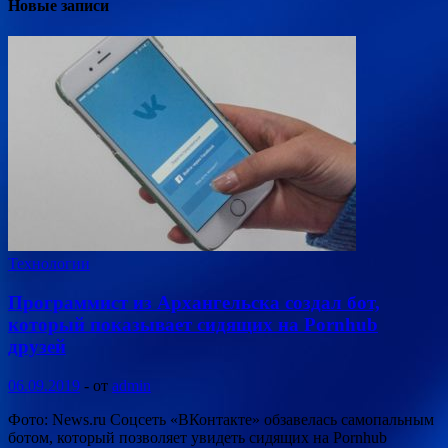
Новые записи
Технологии
Программист из Архангельска создал бот,
который показывает сидящих на Pornhub
друзей
06.09.2019
-
от
admin
Фото: News.ru Соцсеть «ВКонтакте» обзавелась самопальным
ботом, который позволяет увидеть сидящих на Pornhub