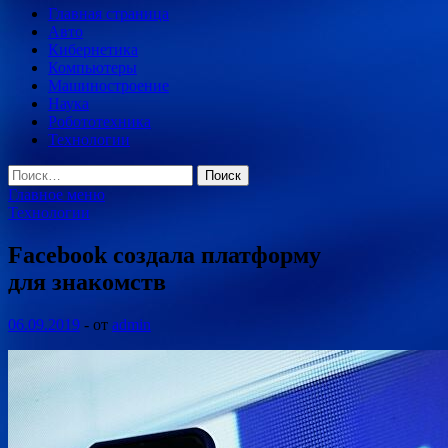
Главная страница
Авто
Кибернетика
Компьютеры
Машиностроение
Наука
Робототехника
Технологии
Найти:
Главное меню
Технологии
Facebook создала платформу
для знакомств
06.09.2019
-
от
admin