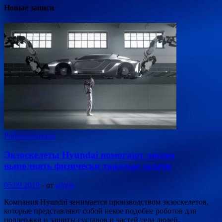
Новые записи
Робототехника
Экзоскелеты Hyundai помогают людям
выполнять физически тяжелые задачи
05.09.2019
-
от
admin
Компания Hyundai занимается производством экзоскелетов,
которые представляют собой некое подобие роботов для
поддержки и защиты суставов и частей тела людей.