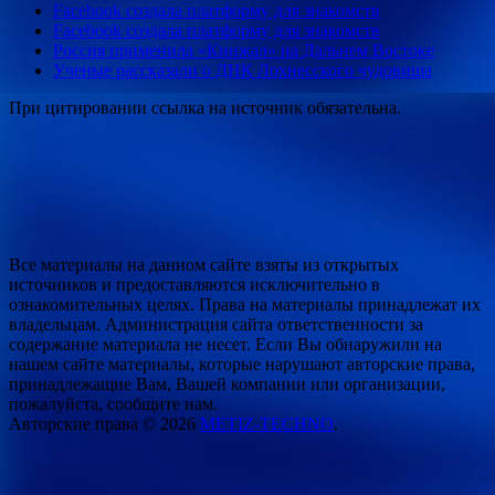
Facebook создала платформу для знакомств
Facebook создала платформу для знакомств
Россия применила «Кинжал» на Дальнем Востоке
Ученые рассказали о ДНК Лохнесского чудовища
При цитировании ссылка на источник обязательна.
Все материалы на данном сайте взяты из открытых
источников и предоставляются исключительно в
ознакомительных целях. Права на материалы принадлежат их
владельцам. Администрация сайта ответственности за
содержание материала не несет. Если Вы обнаружили на
нашем сайте материалы, которые нарушают авторские права,
принадлежащие Вам, Вашей компании или организации,
пожалуйста, сообщите нам.
Авторские права © 2026
METIZ-TECHNO
.