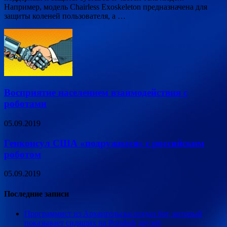
Например, модель Chairless Exoskeleton предназначена для
защиты коленей пользователя, а …
Восприятие населением взаимодействия с
роботами
05.09.2019
Генконсул США «подружился» с российским
роботом
05.09.2019
Последние записи
Программист из Архангельска создал бот, который
показывает сидящих на Pornhub друзей