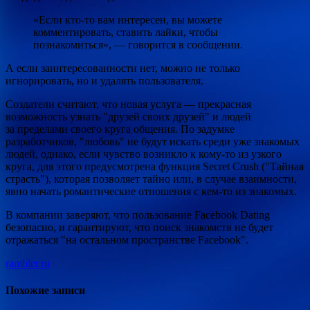
«Если кто-то вам интересен, вы можете
комментировать, ставить лайки, чтобы
познакомиться», — говорится в сообщении.
А если заинтересованности нет, можно не только
игнорировать, но и удалять пользователя.
Создатели считают, что новая услуга — прекрасная
возможность узнать "друзей своих друзей" и людей
за пределами своего круга общения. По задумке
разработчиков, "любовь" не будут искать среди уже знакомых
людей, однако, если чувство возникло к кому-то из узкого
круга, для этого предусмотрена функция Secret Crush ("Тайная
страсть"), которая позволяет тайно или, в случае взаимности,
явно начать романтические отношения с кем-то из знакомых.
В компании заверяют, что пользование Facebook Dating
безопасно, и гарантируют, что поиск знакомств не будет
отражаться "на остальном пространстве Facebook".
rambler.ru
Похожие записи