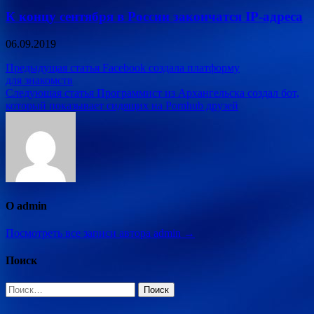
К концу сентября в России закончатся IP-адреса
06.09.2019
Навигация
Предыдущая статья
Facebook создала платформу
для знакомств
по
Следующая статья
Программист из Архангельска создал бот,
записям
который показывает сидящих на Pornhub друзей
О admin
Посмотреть все записи автора admin →
Поиск
Найти: