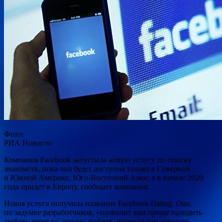
Фото:
РИА Новости
Компания Facebook запустила новую услугу по поиску
знакомств, пока она будет доступна только в Северной
и Южной Америке, Юго-Восточной Азии, а в начале 2020
года придет в Европу, сообщает компания.
Новая услуга получила название Facebook Dating. Она,
по задумке
разработчиков, «позволит вам проще находить
любовь через то, что вы любите, помогая вам заводить