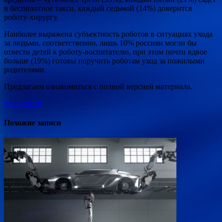
в беспилотное такси, каждый седьмой (14%) доверится
роботу-хирургу.
Наиболее выражена субъектность роботов в ситуациях ухода
за людьми, соответственно, лишь 10% россиян могли бы
отвести детей к роботу-воспитателю, при этом почти вдвое
больше (19%) готовы поручить роботам уход за пожилыми
родителями.
Предлагаем ознакомиться c полной версией материала.
robogeek.ru
Похожие записи