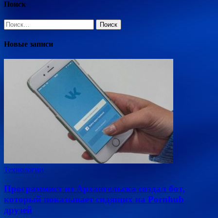
Поиск
Найти:
Новые записи
Технологии
Программист из Архангельска создал бот,
который показывает сидящих на Pornhub
друзей