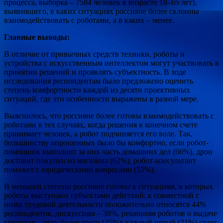
процесса, выборка – 7584 человек в возрасте 18–65 лет),
выявившего, в
каких ситуациях россияне более склонны
взаимодействовать с роботами, а в каких – менее.
Главные выводы:
В отличие от привычных средств техники, роботы и
устройства с искусственным интеллектом могут участвовать в
принятии решений и проявлять субъектность. В ходе
исследования респондентам было предложено оценить
степень комфортности каждой из десяти проективных
ситуаций, где эти особенности выражены в разной мере.
Выяснилось, что россияне более готовы взаимодействовать с
роботами в тех случаях, когда решения в конечном счете
принимает человек, а робот подчиняется его воле. Так,
большинству опрошенных было бы комфортно, если робот-
помощник выполнит за них часть домашних дел (66%), дрон
доставит покупки из магазина (62%), робот-консультант
поможет с юридическими вопросами (53%).
В меньшей степени россияне готовы к ситуациям, в которых
роботы выступают субъектами действий: к совместной с
ними трудовой деятельности положительно относятся 44%
респондентов, дискуссиям – 38%, решениям роботов о выдаче
кредитов – чуть более трети (35%); каждый пятый (21%) сядет