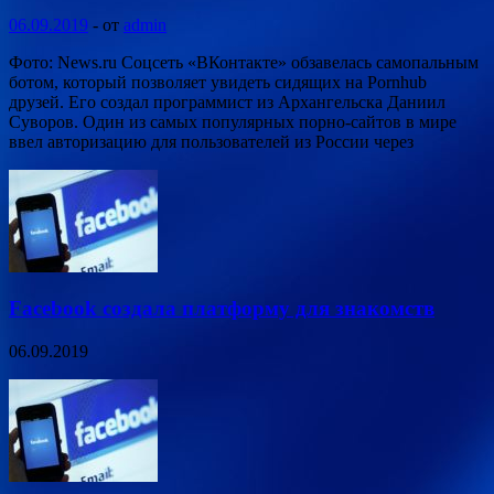
06.09.2019
-
от
admin
Фото: News.ru Соцсеть «ВКонтакте» обзавелась самопальным
ботом, который позволяет увидеть сидящих на Pornhub
друзей. Его создал программист из Архангельска Даниил
Суворов. Один из самых популярных порно-сайтов в мире
ввел авторизацию для пользователей из России через
Facebook создала платформу для знакомств
06.09.2019