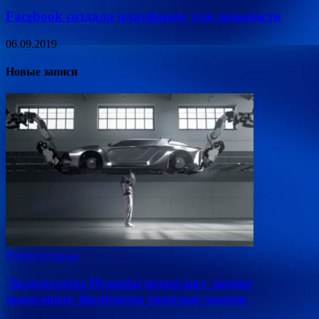
Facebook создала платформу для знакомств
06.09.2019
Новые записи
Робототехника
Экзоскелеты Hyundai помогают людям
выполнять физически тяжелые задачи