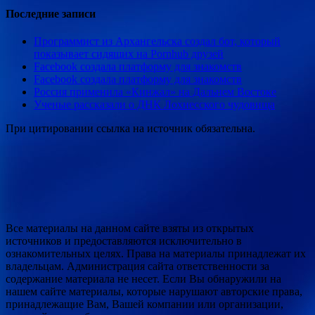
Последние записи
Программист из Архангельска создал бот, который
показывает сидящих на Pornhub друзей
Facebook создала платформу для знакомств
Facebook создала платформу для знакомств
Россия применила «Кинжал» на Дальнем Востоке
Ученые рассказали о ДНК Лохнесского чудовища
При цитировании ссылка на источник обязательна.
Все материалы на данном сайте взяты из открытых
источников и предоставляются исключительно в
ознакомительных целях. Права на материалы принадлежат их
владельцам. Администрация сайта ответственности за
содержание материала не несет. Если Вы обнаружили на
нашем сайте материалы, которые нарушают авторские права,
принадлежащие Вам, Вашей компании или организации,