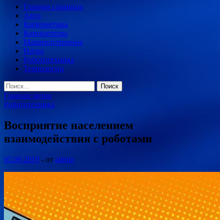
Главная страница
Авто
Кибернетика
Компьютеры
Машиностроение
Наука
Робототехника
Технологии
Найти:
Главное меню
Робототехника
Восприятие населением
взаимодействия с роботами
05.09.2019
-
от
admin