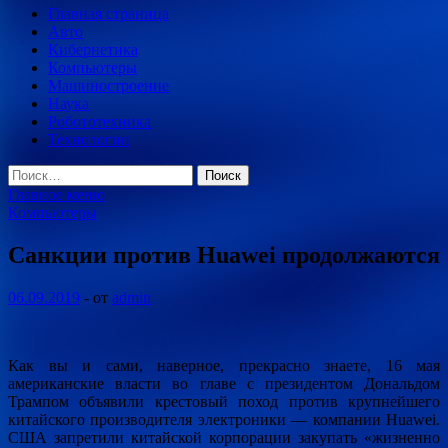
Главная страница
Авто
Кибернетика
Компьютеры
Машиностроение
Наука
Робототехника
Технологии
Найти:
Главное меню
Компьютеры
Санкции против Huawei продолжаются
06.09.2019
-
от
admin
Как вы и сами, наверное, прекрасно знаете, 16 мая
американские власти во главе с президентом Дональдом
Трампом объявили крестовый поход против крупнейшего
китайского производителя электроники — компании Huawei.
США запретили китайской корпорации закупать «жизненно