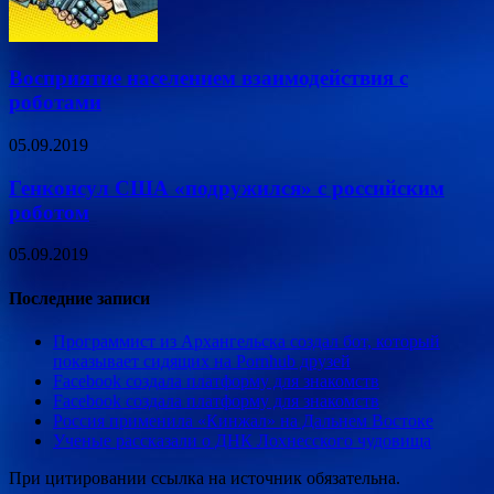
Восприятие населением взаимодействия с
роботами
05.09.2019
Генконсул США «подружился» с российским
роботом
05.09.2019
Последние записи
Программист из Архангельска создал бот, который
показывает сидящих на Pornhub друзей
Facebook создала платформу для знакомств
Facebook создала платформу для знакомств
Россия применила «Кинжал» на Дальнем Востоке
Ученые рассказали о ДНК Лохнесского чудовища
При цитировании ссылка на источник обязательна.