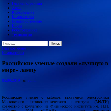
Главная страница
Авто
Кибернетика
Компьютеры
Машиностроение
Наука
Робототехника
Технологии
Найти:
Главное меню
Компьютеры
Российские ученые создали «лучшую в
мире» лампу
05.09.2019
-
от
admin
Российские ученые с кафедры вакуумной электроники
Московского физико-технического института (МФТИ)
совместно с коллегами из Физического института им. П.Н.
Лебедева РАН (ФИАН) представили прототип