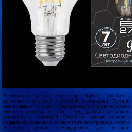
Руководитель работы, профессор МФТИ, заместитель
заведующего кафедрой вакуумной электроники Евгений
Шешин заявил, что новая суперлампочка построена на основе
обычного углерода, но этот углерод работает не просто
химикатом, а структурой. Российские ученые научились
создавать из углеродных волокон такую конструкцию, которая
не боится ионной бомбардировки, дает высокий