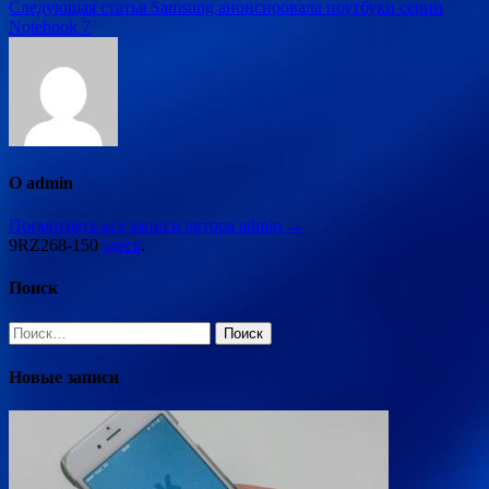
по
Следующая статья
Samsung анонсировала ноутбуки серии
записям
Notebook 7
О admin
Посмотреть все записи автора admin →
9RZ268-150
здесь
.
Поиск
Найти:
Новые записи