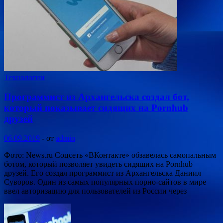
Технологии
Программист из Архангельска создал бот,
который показывает сидящих на Pornhub
друзей
06.09.2019
-
от
admin
Фото: News.ru Соцсеть «ВКонтакте» обзавелась самопальным
ботом, который позволяет увидеть сидящих на Pornhub
друзей. Его создал программист из Архангельска Даниил
Суворов. Один из самых популярных порно-сайтов в мире
ввел авторизацию для пользователей из России через