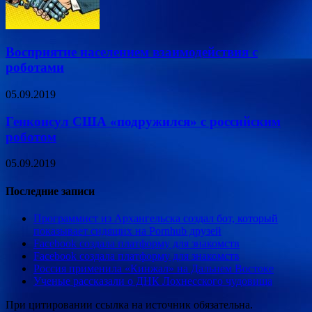
Восприятие населением взаимодействия с
роботами
05.09.2019
Генконсул США «подружился» с российским
роботом
05.09.2019
Последние записи
Программист из Архангельска создал бот, который
показывает сидящих на Pornhub друзей
Facebook создала платформу для знакомств
Facebook создала платформу для знакомств
Россия применила «Кинжал» на Дальнем Востоке
Ученые рассказали о ДНК Лохнесского чудовища
При цитировании ссылка на источник обязательна.