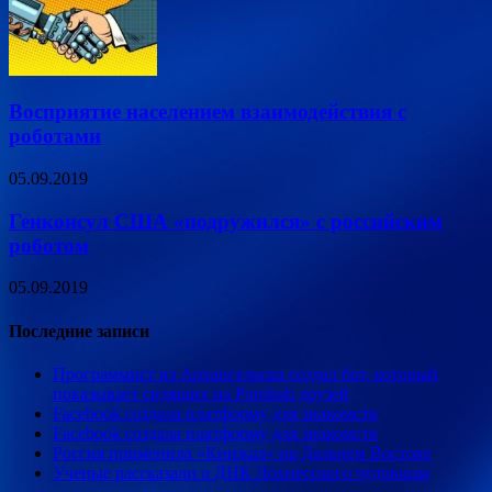
Восприятие населением взаимодействия с
роботами
05.09.2019
Генконсул США «подружился» с российским
роботом
05.09.2019
Последние записи
Программист из Архангельска создал бот, который
показывает сидящих на Pornhub друзей
Facebook создала платформу для знакомств
Facebook создала платформу для знакомств
Россия применила «Кинжал» на Дальнем Востоке
Ученые рассказали о ДНК Лохнесского чудовища