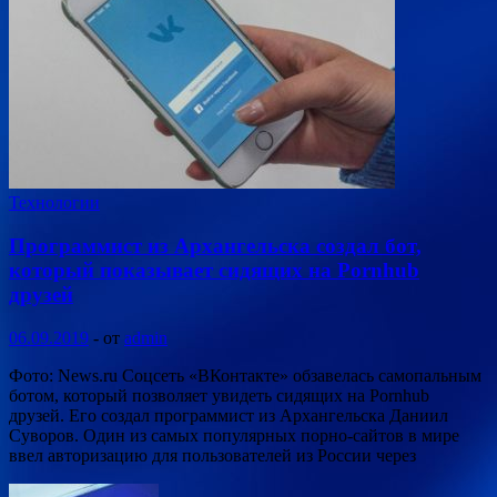
Технологии
Программист из Архангельска создал бот,
который показывает сидящих на Pornhub
друзей
06.09.2019
-
от
admin
Фото: News.ru Соцсеть «ВКонтакте» обзавелась самопальным
ботом, который позволяет увидеть сидящих на Pornhub
друзей. Его создал программист из Архангельска Даниил
Суворов. Один из самых популярных порно-сайтов в мире
ввел авторизацию для пользователей из России через