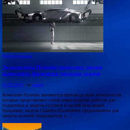
Робототехника
Экзоскелеты Hyundai помогают людям
выполнять физически тяжелые задачи
05.09.2019
-
от
admin
Компания Hyundai занимается производством экзоскелетов,
которые представляют собой некое подобие роботов для
поддержки и защиты суставов и частей тела людей.
Например, модель Chairless Exoskeleton предназначена для
защиты коленей пользователя, а …