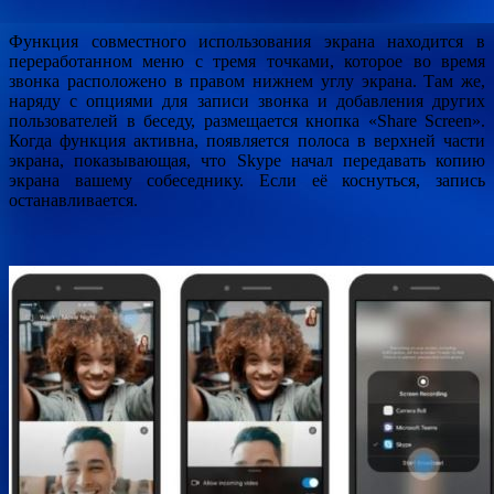
Функция совместного использования экрана находится в
переработанном меню с тремя точками, которое во время
звонка расположено в правом нижнем углу экрана. Там же,
наряду с опциями для записи звонка и добавления других
пользователей в беседу, размещается кнопка «Share Screen».
Когда функция активна, появляется полоса в верхней части
экрана, показывающая, что Skype начал передавать копию
экрана вашему собеседнику. Если её коснуться, запись
останавливается.