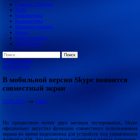
Главная страница
Авто
Кибернетика
Компьютеры
Машиностроение
Наука
Робототехника
Технологии
Найти:
Главное меню
Компьютеры
В мобильной версии Skype появится
совместный экран
05.09.2019
-
от
admin
По прошествии почти двух месяцев тестирования, Skype
официально запустил функцию совместного использования
экрана во время видеозвонка для устройств под управлением
Android и iOS. Это может быть полезным в разных ситуациях,