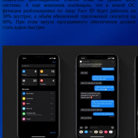
системы. А ещё компания пообещала, что в новой ОС
функция разблокировки по лицу Face ID будет работать на
30% шустрее, а объём обновлений приложений снизится на
60%. При этом запуск программного обеспечения должен
стать вдвое быстрее.