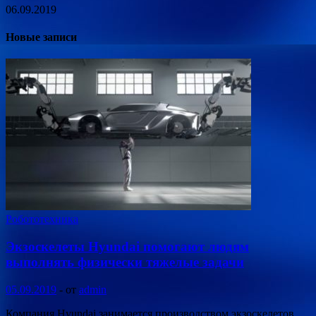
06.09.2019
Новые записи
Робототехника
Экзоскелеты Hyundai помогают людям
выполнять физически тяжелые задачи
05.09.2019
-
от
admin
Компания Hyundai занимается производством экзоскелетов,