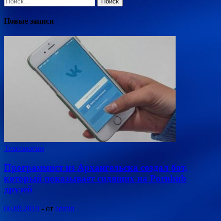
Новые записи
Технологии
Программист из Архангельска создал бот,
который показывает сидящих на Pornhub
друзей
06.09.2019
-
от
admin