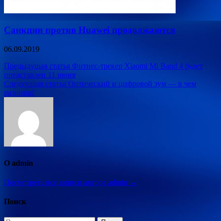
Санкции против Huawei продолжаются
06.09.2019
Навигация
Предыдущая статья
Фитнес-трекер Xiaomi Mi Band 4 будет
представлен 11 июня
по
Следующая статья
Оптический и цифровой зум — в чем
записям
разница?
О admin
Посмотреть все записи автора admin →
Поиск
Найти: