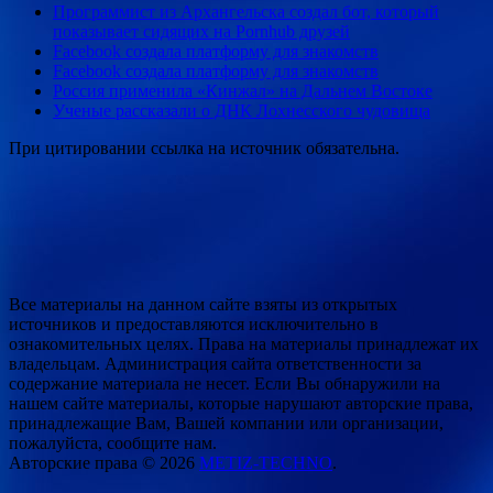
Программист из Архангельска создал бот, который
показывает сидящих на Pornhub друзей
Facebook создала платформу для знакомств
Facebook создала платформу для знакомств
Россия применила «Кинжал» на Дальнем Востоке
Ученые рассказали о ДНК Лохнесского чудовища
При цитировании ссылка на источник обязательна.
Все материалы на данном сайте взяты из открытых
источников и предоставляются исключительно в
ознакомительных целях. Права на материалы принадлежат их
владельцам. Администрация сайта ответственности за
содержание материала не несет. Если Вы обнаружили на
нашем сайте материалы, которые нарушают авторские права,
принадлежащие Вам, Вашей компании или организации,
пожалуйста, сообщите нам.
Авторские права © 2026
METIZ-TECHNO
.