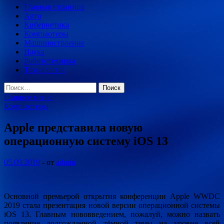
Главная страница
Авто
Кибернетика
Компьютеры
Машиностроение
Наука
Робототехника
Технологии
Найти:
Главное меню
Компьютеры
Apple представила новую
операционную систему iOS 13
05.09.2019
-
от
admin
Основной премьерой открытия конференции Apple WWDC
2019 стала презентация новой версии операционной системы
iOS 13. Главным нововведением, пожалуй, можно назвать
появление долгожданной тёмной темы на уровне всей