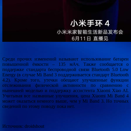
Среди прочих изменений называют использование батареи
повышенной ёмкости – 135 мАч. Также сообщается о
поддержке стандарта беспроводной связи Bluetooth 5.0 Low
Energy (в случае Mi Band 3 поддерживается стандарт Bluetooth
4.2). Кроме того, утечки обещают улучшенные функции
отслеживания физической активности по сравнению с
нынешней моделью и поддержку ассистента Xiaomi Xiao AI.
Учитывая все названные улучшения, цена Xiaomi Mi Band 4
может оказаться немного выше, чем у Mi Band 3. Но точных
сведений по этому поводу пока нет.
Источник: droidshout