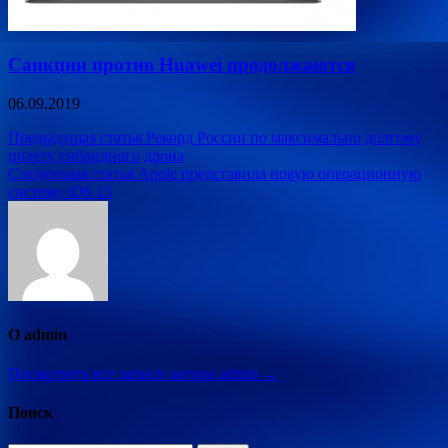
Санкции против Huawei продолжаются
06.09.2019
Навигация
Предыдущая статья
Рекорд России по максимально долгому
полету гибридного дрона
по
Следующая статья
Apple представила новую операционную
записям
систему iOS 13
О admin
Посмотреть все записи автора admin →
Поиск