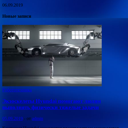
06.09.2019
Новые записи
Робототехника
Экзоскелеты Hyundai помогают людям
выполнять физически тяжелые задачи
05.09.2019
-
от
admin