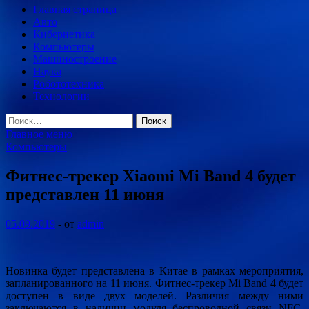
Главная страница
Авто
Кибернетика
Компьютеры
Машиностроение
Наука
Робототехника
Технологии
Найти:
Главное меню
Компьютеры
Фитнес-трекер Xiaomi Mi Band 4 будет
представлен 11 июня
05.09.2019
-
от
admin
Новинка будет представлена в Китае в рамках мероприятия,
запланированного на 11 июня. Фитнес-трекер Mi Band 4 будет
доступен в виде двух моделей. Различия между ними
заключаются в наличии модуля беспроводной связи NFC.