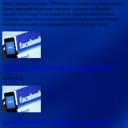
Фото: News.ru Соцсеть «ВКонтакте» обзавелась самопальным
ботом, который позволяет увидеть сидящих на Pornhub
друзей. Его создал программист из Архангельска Даниил
Суворов. Один из самых популярных порно-сайтов в мире
ввел авторизацию для пользователей из России через
Facebook создала платформу для знакомств
06.09.2019
Facebook создала платформу для знакомств