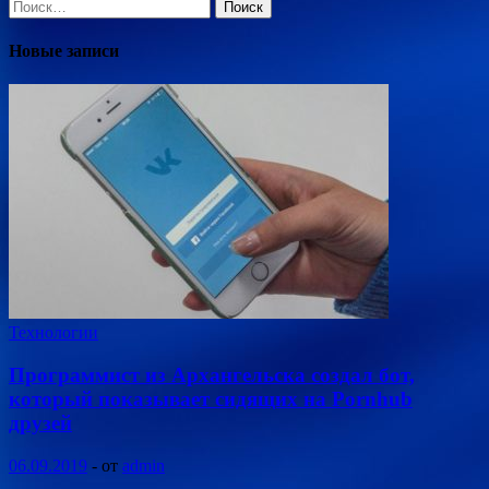
Найти:
Новые записи
Технологии
Программист из Архангельска создал бот,
который показывает сидящих на Pornhub
друзей
06.09.2019
-
от
admin