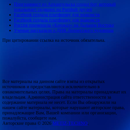
Программист из Архангельска создал бот, который
показывает сидящих на Pornhub друзей
Facebook создала платформу для знакомств
Facebook создала платформу для знакомств
Россия применила «Кинжал» на Дальнем Востоке
Ученые рассказали о ДНК Лохнесского чудовища
При цитировании ссылка на источник обязательна.
Все материалы на данном сайте взяты из открытых
источников и предоставляются исключительно в
ознакомительных целях. Права на материалы принадлежат их
владельцам. Администрация сайта ответственности за
содержание материала не несет. Если Вы обнаружили на
нашем сайте материалы, которые нарушают авторские права,
принадлежащие Вам, Вашей компании или организации,
пожалуйста, сообщите нам.
Авторские права © 2026
METIZ-TECHNO
.